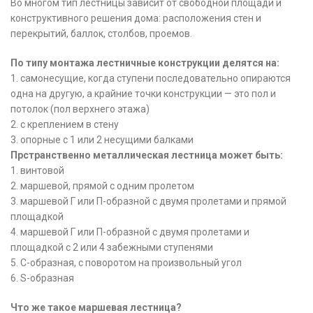
Во многом тип лестницы зависит от свободной площади и
конструктивного решения дома: расположения стен и
перекрытий, баллок, столбов, проемов.
По типу монтажа лестничные конструкции делятся на:
1. самонесущие, когда ступени последовательно опираются
одна на другую, а крайние точки конструкции — это пол и
потолок (пол верхнего этажа)
2. с креплением в стену
3. опорные с 1 или 2 несущими балками
Прстранственно металлическая лестница может быть:
1. винтовой
2. маршевой, прямой с одним пролетом
3. маршевой Г или П-образной с двумя пролетами и прямой
площадкой
4. маршевой Г или П-образной с двумя пролетами и
площадкой с 2 или 4 забежными ступенями
5. С-образная, с поворотом на произвольный угол
6. S-образная
Что же такое маршевая лестница?